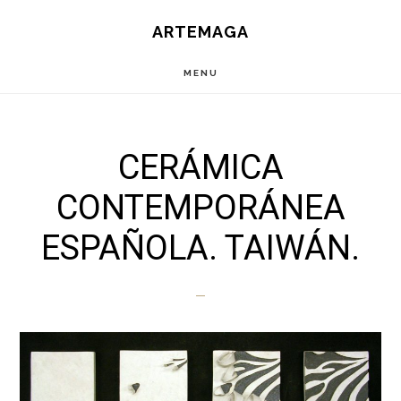
Saltar
ARTEMAGA
al
contenido
MENU
principal
CERÁMICA
CONTEMPORÁNEA
ESPAÑOLA. TAIWÁN.