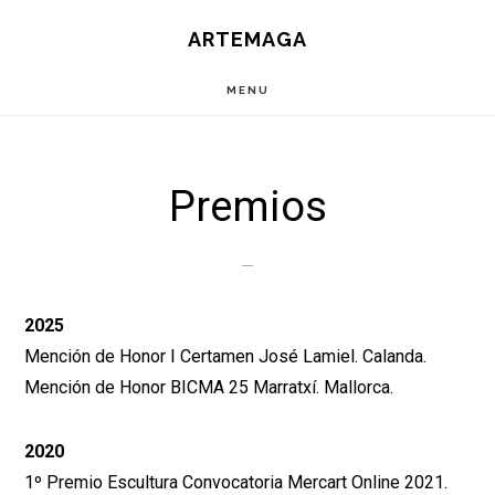
Saltar
Saltar
ARTEMAGA
al
a
contenido
la
MENU
principal
barra
lateral
principal
Premios
2025
Mención de Honor I Certamen José Lamiel. Calanda.
Mención de Honor BICMA 25 Marratxí. Mallorca.
2020
1º Premio Escultura Convocatoria Mercart Online 2021.