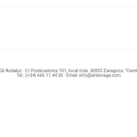
l Andaluz · C/ Predicadores 101, local Izda. 50003 Zaragoza. "Cien
Tel.:
(+34) 666 11 44 26
· Email:
info@artemaga.com