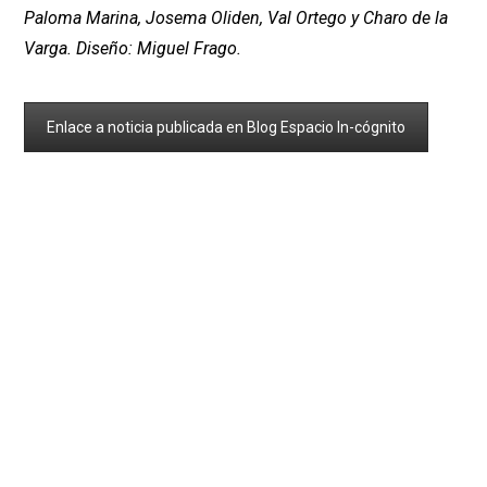
Paloma Marina, Josema Oliden, Val Ortego y Charo de la
Varga. Diseño: Miguel Frago.
Enlace a noticia publicada en Blog Espacio In-cógnito
1
2
3
4
5
6
7
8