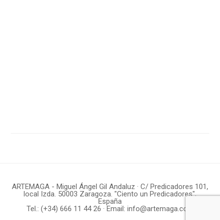
9
10
11
12
13
14
ARTEMAGA - Miguel Ángel Gil Andaluz · C/ Predicadores 101,
local Izda. 50003 Zaragoza. "Ciento un Predicadores",
España
Tel.:
(+34) 666 11 44 26
· Email:
info@artemaga.com