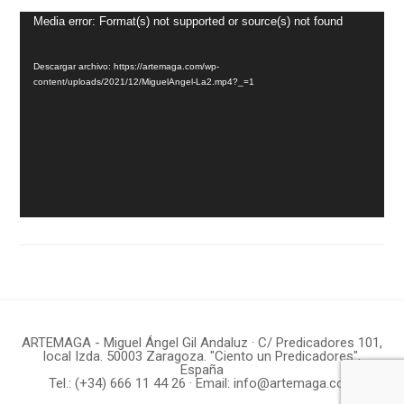
Reproductor
Media error: Format(s) not supported or source(s) not found
de
Descargar archivo: https://artemaga.com/wp-
vídeo
content/uploads/2021/12/MiguelAngel-La2.mp4?_=1
ARTEMAGA - Miguel Ángel Gil Andaluz · C/ Predicadores 101,
local Izda. 50003 Zaragoza. "Ciento un Predicadores",
España
Tel.:
(+34) 666 11 44 26
· Email:
info@artemaga.com