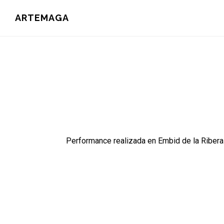
Saltar
ARTEMAGA
al
contenido
principal
Performance realizada en Embid de la Ribera
1
3
5
7