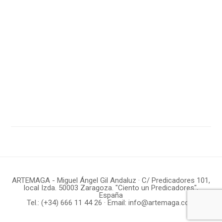
33
34
Edu Barbero y Miguel Ángel Gil 1
Edu Barbero y Miguel Ángel Gil 2
Edu Barbero y Miguel Ángel Gil
Miguel Ángel Gil
ARTEMAGA - Miguel Ángel Gil Andaluz · C/ Predicadores 101,
local Izda. 50003 Zaragoza. "Ciento un Predicadores",
España
Tel.:
(+34) 666 11 44 26
· Email:
info@artemaga.com