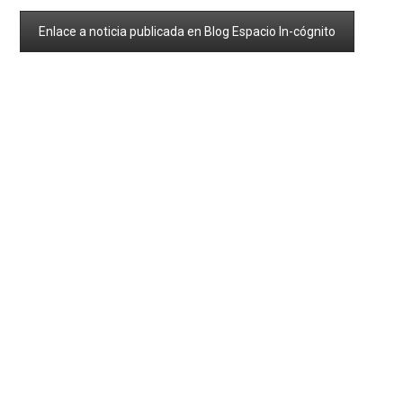
Enlace a noticia publicada en Blog Espacio In-cógnito
1
2
3
4
5
6
7
8
9
10