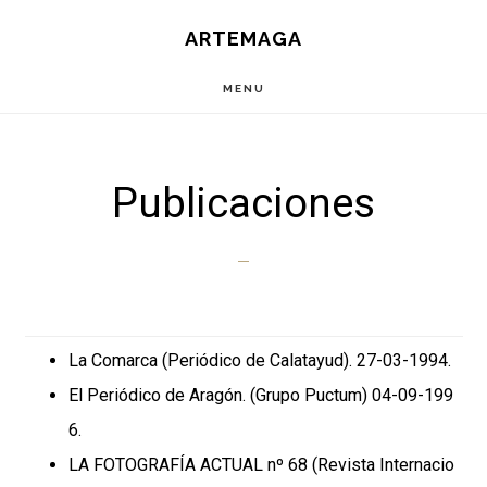
Saltar
Saltar
ARTEMAGA
al
a
contenido
la
MENU
principal
barra
lateral
principal
Publicaciones
La Comarca (Periódico de Calatayud). 27-03-1994.
El Periódico de Aragón. (Grupo Puctum) 04-09-199
6.
LA FOTOGRAFÍA ACTUAL nº 68 (Revista Internacio